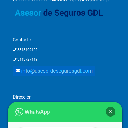
Contacto
3313109125
3113727119
Dirección
Dirección: Ostia 2782-piso 1, Providencia 2a. Secc, 44648
Guadalajara, Jal.
Atención a clientes solo con previa cita