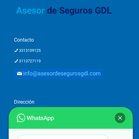
Contacto
3313109125
3113727119
Dirección
Dirección: Ostia 2782-piso 1, Providencia 2a. Secc, 44648
Guadalajara, Jal.
Atención a clientes solo con previa cita