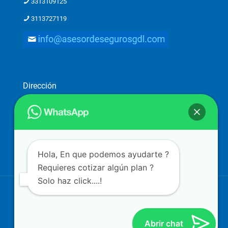
3313109125
3113727119
Dirección
Dirección: Ostia 2782-piso 1, Providencia 2a. Secc, 44648
Guadalajara, Jal.
Atención a clientes solo con previa cita
Hola, En que podemos ayudarte ?
Requieres cotizar algún plan ?
Solo haz click....!
Aviso de Privacidad
| Copyright ©
2026 |
Diseño de
Web-Gdl
Abrir chat