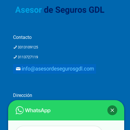
Contacto
3313109125
3113727119
Dirección
Dirección: Ostia 2782-piso 1, Providencia 2a. Secc, 44648
Guadalajara, Jal.
Atención a clientes solo con previa cita