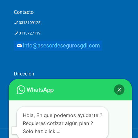
Contacto
3313109125
3113727119
Dirección
Dirección: Ostia 2782-piso 1, Providencia 2a. Secc, 44648
Guadalajara, Jal.
Atención a clientes solo con previa cita
Hola, En que podemos ayudarte ?
Requieres cotizar algún plan ?
Solo haz click....!