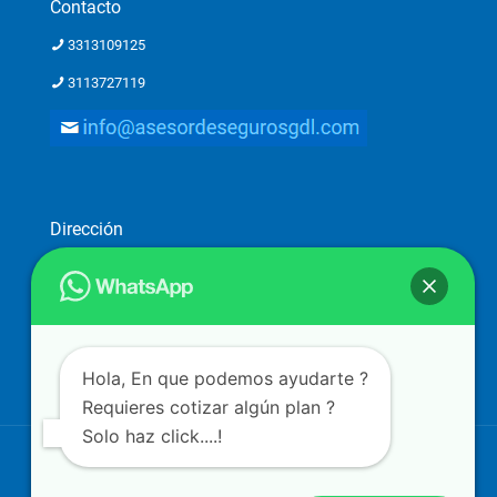
Contacto
3313109125
3113727119
Dirección
Dirección: Ostia 2782-piso 1, Providencia 2a. Secc, 44648
Guadalajara, Jal.
Atención a clientes solo con previa cita
Hola, En que podemos ayudarte ?
Requieres cotizar algún plan ?
Solo haz click....!