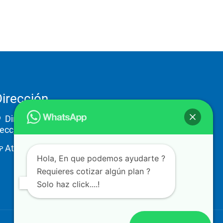
Dirección
Dirección: Ostia 2782-piso 1, Providencia 2a.
ecc, 44648 Guadalajara, Jal.
Atención a clientes solo con previa cita
Hola, En que podemos ayudarte ?
Requieres cotizar algún plan ?
Solo haz click....!