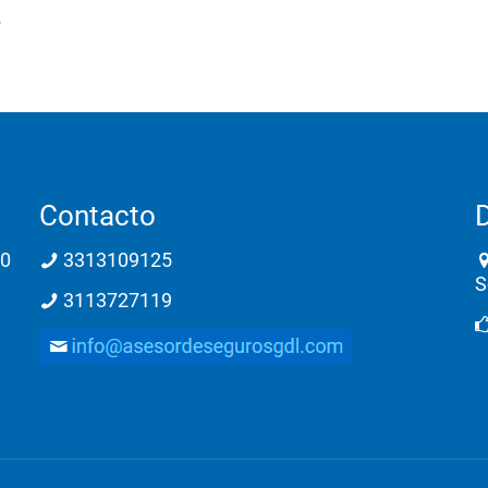
e
Contacto
00
3313109125
S
3113727119