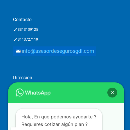
Contacto
3313109125
3113727119
Dirección
Dirección: Ostia 2782-piso 1, Providencia 2a. Secc, 44648
Guadalajara, Jal.
Atención a clientes solo con previa cita
Hola, En que podemos ayudarte ?
Requieres cotizar algún plan ?